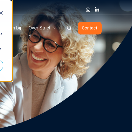
Werken bij
Over Strict
Contact
es
e