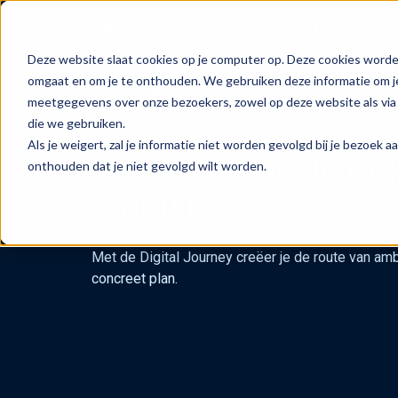
Papendorpseweg 99 Utrecht
088 55 55 
Deze website slaat cookies op je computer op. Deze cookies worde
omgaat en om je te onthouden. We gebruiken deze informatie om je
meetgegevens over onze bezoekers, zowel op deze website als via 
die we gebruiken.
Als je weigert, zal je informatie niet worden gevolgd bij je bezoek 
Hoe bereik je de dig
onthouden dat je niet gevolgd wilt worden.
ambities?
Met de Digital Journey creëer je de route van amb
concreet plan.