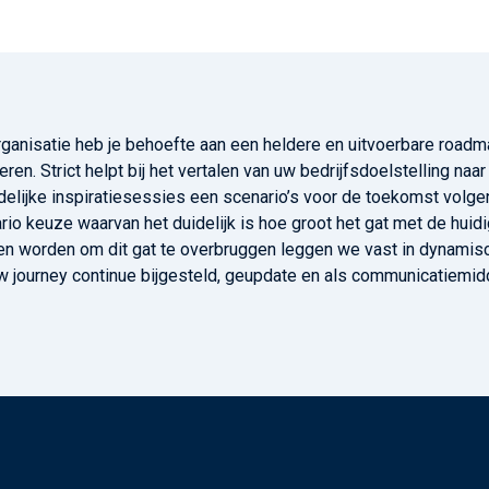
rganisatie heb je behoefte aan een heldere en uitvoerbare roadma
seren. Strict helpt bij het vertalen van uw bedrijfsdoelstelling n
delijke inspiratiesessies een scenario’s voor de toekomst volgen
rio keuze waarvan het duidelijk is hoe groot het gat met de huid
n worden om dit gat te overbruggen leggen we vast in dynamis
w journey continue bijgesteld, geupdate en als communicatiemidd