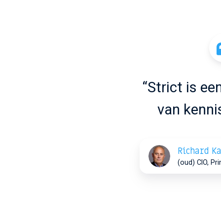
“Strict is e
van kenni
Richard 
(oud) CIO, P