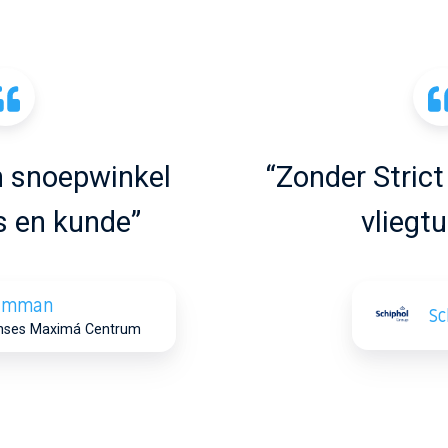
en snoepwinkel
“Zonder Strict
s en kunde”
vliegtu
Kamman
Sc
rinses Maximá Centrum