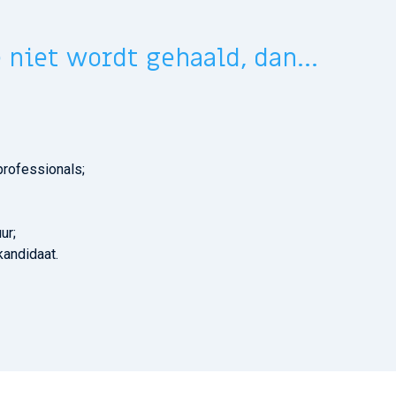
 niet wordt gehaald, dan...
-professionals;
ur;
kandidaat.