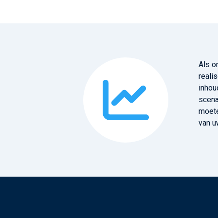
Als o
reali
inhou
scena
moete
van u