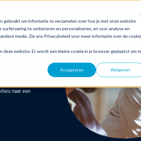
800
info@strict.nl
n gebruikt om informatie te verzamelen over hoe je met onze website
 surfervaring te verbeteren en personaliseren, en voor analyse en
Expertises
Sectoren
Inspiratie
andere media. Zie ons Privacybeleid voor meer informatie over de cooki
aan deze website. Er wordt een kleine cookie in je browser geplaatst om t
itale
Accepteren
Weigeren
ities naar een