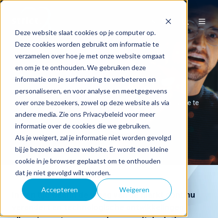
NL
Deze website slaat cookies op je computer op.
Deze cookies worden gebruikt om informatie te
verzamelen over hoe je met onze website omgaat
Expertise
en om je te onthouden. We gebruiken deze
informatie om je surfervaring te verbeteren en
personaliseren, en voor analyse en meetgegevens
Maak gebruik van innovatieve technologie om de
over onze bezoekers, zowel op deze website als via
wendbaarheid, continuïteit en veiligheid van de organisatie te
borgen.
andere media. Zie ons Privacybeleid voor meer
informatie over de cookies die we gebruiken.
Als je weigert, zal je informatie niet worden gevolgd
bij je bezoek aan deze website. Er wordt een kleine
cookie in je browser geplaatst om te onthouden
dat je niet gevolgd wilt worden.
Accepteren
Weigeren
In een tijd waarin de vraag van de markt continu
verandert en technologische ontwikkelingen