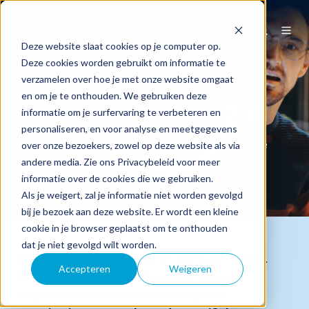
Deze website slaat cookies op je computer op.
Deze cookies worden gebruikt om informatie te
verzamelen over hoe je met onze website omgaat
en om je te onthouden. We gebruiken deze
Sectoren
informatie om je surfervaring te verbeteren en
personaliseren, en voor analyse en meetgegevens
over onze bezoekers, zowel op deze website als via
Mogelijkheden van digitalisering optimaal benutten om de
doelstellingen van jouw organisatie te realiseren.
andere media. Zie ons Privacybeleid voor meer
informatie over de cookies die we gebruiken.
Als je weigert, zal je informatie niet worden gevolgd
bij je bezoek aan deze website. Er wordt een kleine
cookie in je browser geplaatst om te onthouden
dat je niet gevolgd wilt worden.
Digitale uitdagingen variëren sterk per sector.
Accepteren
Weigeren
Daarom hebben we bij Strict niet alleen
uitgebreide kennis van technologie en