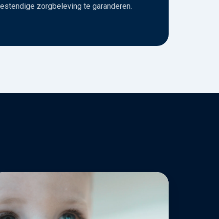
estendige zorgbeleving te garanderen.
inses
xima
ntrum