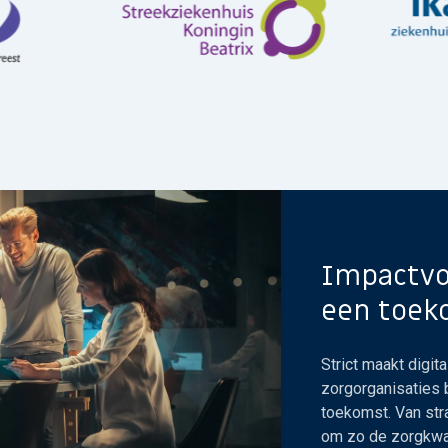
Impactvo
een toek
Strict maakt digit
zorgorganisaties b
toekomst. Van stra
om zo de zorgkwal