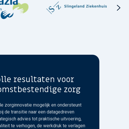
lle resultaten voor
omstbestendige zorg
ale zorginnovatie mogelijk en ondersteunt
ij de transitie naar een datagedreven
tegisch advies tot praktische uitvoering,
iteit te verhogen, de werkdruk te verlagen