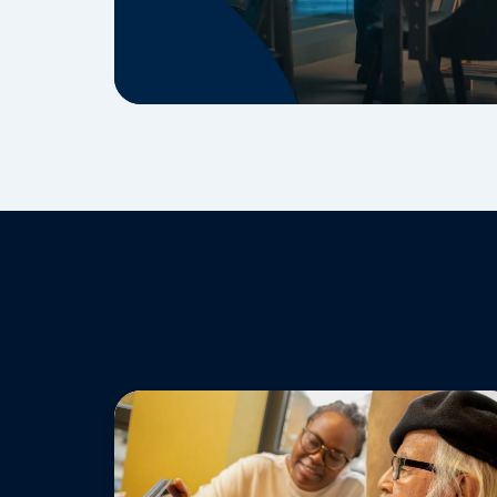
De
Opbouw