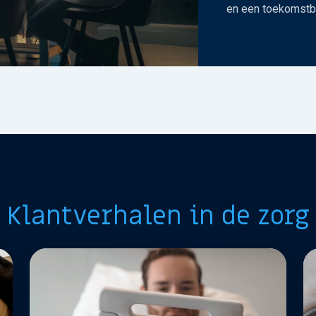
en een toekomstb
Klantverhalen in de zorg
Erasmus
Pr
MC
Má
Ce