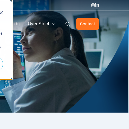
Werken bij
Over Strict
Contact
es
e