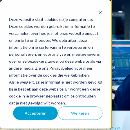
Deze website slaat cookies op je computer op.
Deze cookies worden gebruikt om informatie te
verzamelen over hoe je met onze website omgaat
Privacy & Security
en om je te onthouden. We gebruiken deze
informatie om je surfervaring te verbeteren en
personaliseren, en voor analyse en meetgegevens
Een tijdperk van toenemende connectiviteit, interactie en
over onze bezoekers, zowel op deze website als via
digitalisering, brengt ook een groter risico met zich mee. Er
liggen kansen voor organisaties die hun continuïteit op orde
andere media. Zie ons Privacybeleid voor meer
hebben en ook tijdens deze gebeurtenissen hun
informatie over de cookies die we gebruiken.
dienstverlening kunnen blijven leveren.
Als je weigert, zal je informatie niet worden gevolgd
bij je bezoek aan deze website. Er wordt een kleine
cookie in je browser geplaatst om te onthouden
dat je niet gevolgd wilt worden.
Accepteren
Weigeren
Herkenbaar? Problemen waar onze