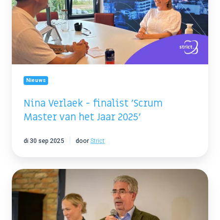
'Scrum
Master
van
het
Jaar
2025'
Nieuws
Nina Verlaek - finalist 'Scrum
Master van het Jaar 2025'
di 30 sep 2025
door
Strict
Strict
viert
25-
jarig
jubileum