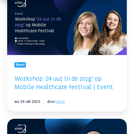
‘24
uur
in
de
zorg’
op
Mobile
Healthcare
Festival
|
Event
Event
Workshop ‘24 uur in de zorg’ op
Mobile Healthcare Festival | Event
wo 29 okt 2025
door
Strict
EGO2ECO
Congres: