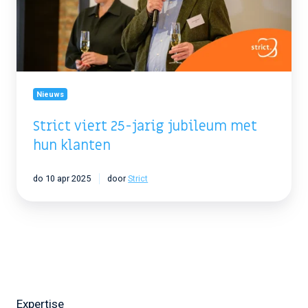
met
hun
klanten
Nieuws
Strict viert 25-jarig jubileum met
hun klanten
do 10 apr 2025
door
Strict
Expertise