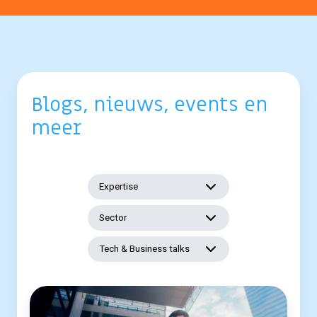
Blogs, nieuws, events en
meer
Expertise
Sector
Tech & Business talks
Netwerk
als