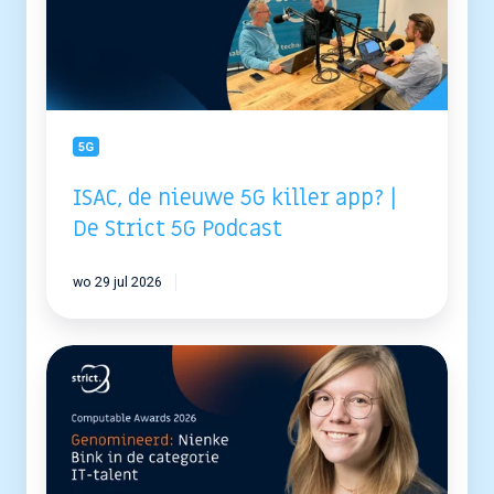
killer
app?
|
De
Strict
5G
Podcast
5G
ISAC, de nieuwe 5G killer app? |
De Strict 5G Podcast
wo 29 jul 2026
Nienke
Bink
genomineerd
voor
Computable
Awards