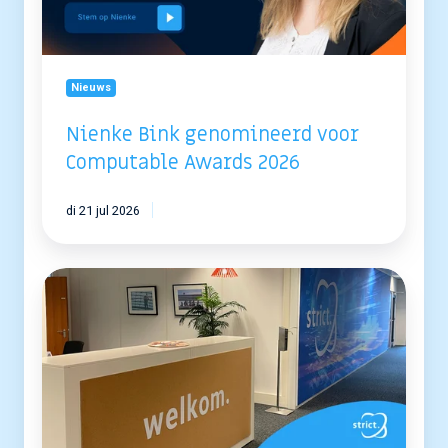
2026
Nieuws
Nienke Bink genomineerd voor
Computable Awards 2026
di 21 jul 2026
Strict
verhuist
naar
nieuw
kantoor
in
Utrecht