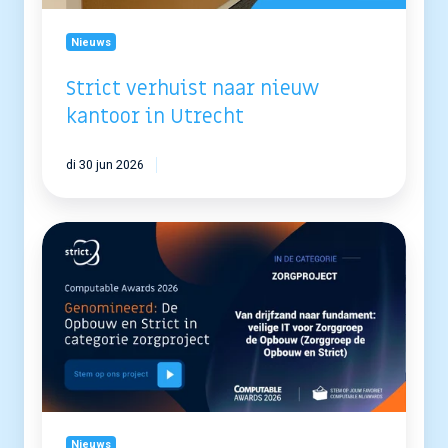
Nieuws
Strict verhuist naar nieuw
kantoor in Utrecht
di 30 jun 2026
Strict
en
Zorggroep
De
Opbouw
genomineerd
voor
Computable
Awards
2026
Nieuws