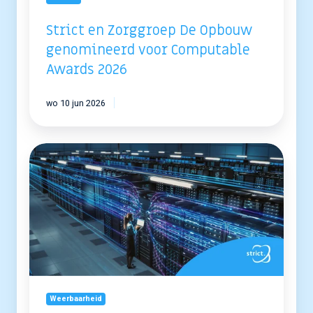
Strict en Zorggroep De Opbouw
genomineerd voor Computable
Awards 2026
wo 10 jun 2026
Digitale
soevereiniteit
geeft
strategische
bewegingsruimte
Weerbaarheid