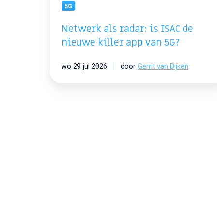
5G
van
5G?
Netwerk als radar: is ISAC de
nieuwe killer app van 5G?
wo 29 jul 2026
door
Gerrit van Dijken