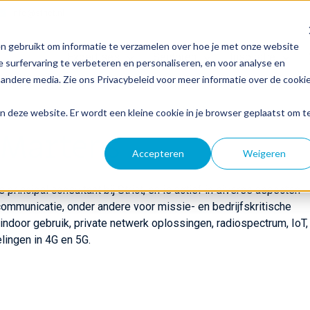
info@strict.nl
n gebruikt om informatie te verzamelen over hoe je met onze website
Expertises
Sectoren
Inspiratie
 surfervaring te verbeteren en personaliseren, en voor analyse en
andere media. Zie ons Privacybeleid voor meer informatie over de cooki
aan deze website. Er wordt een kleine cookie in je browser geplaatst om t
 Martens
Accepteren
Weigeren
 principal consultant bij Strict, en is actief in diverse aspecten
ommunicatie, onder andere voor missie- en bedrijfskritische
indoor gebruik, private netwerk oplossingen, radiospectrum, IoT,
lingen in 4G en 5G.