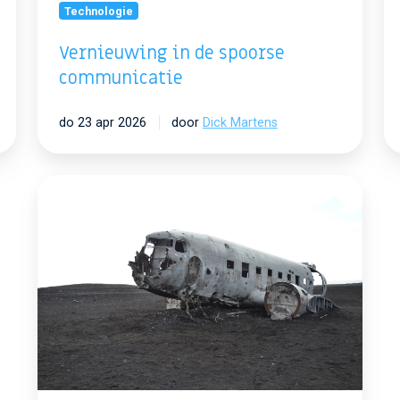
Technologie
Vernieuwing in de spoorse
communicatie
do 23 apr 2026
door
Dick Martens
Even
geen
communicatie…