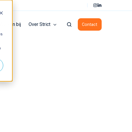
NL
Werken bij
Over Strict
Contact
es
e