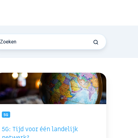
:
jd
or
n
ndelijk
twerk?
5G
5G: Tijd voor één landelijk