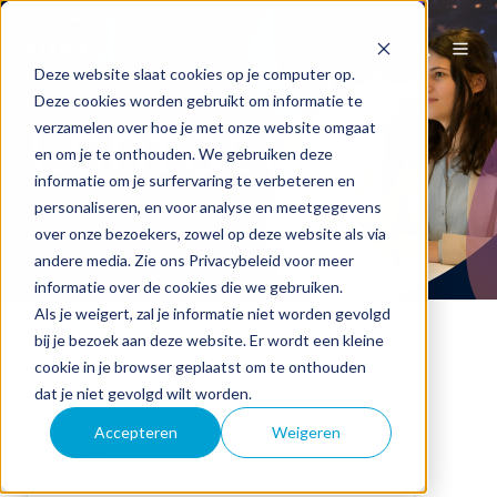
NL
Deze website slaat cookies op je computer op.
Deze cookies worden gebruikt om informatie te
Contact
verzamelen over hoe je met onze website omgaat
en om je te onthouden. We gebruiken deze
informatie om je surfervaring te verbeteren en
personaliseren, en voor analyse en meetgegevens
over onze bezoekers, zowel op deze website als via
andere media. Zie ons Privacybeleid voor meer
informatie over de cookies die we gebruiken.
Als je weigert, zal je informatie niet worden gevolgd
bij je bezoek aan deze website. Er wordt een kleine
Heb je een vraag of wil je een
cookie in je browser geplaatst om te onthouden
dat je niet gevolgd wilt worden.
afspraak maken?
Accepteren
Weigeren
Voornaam
*