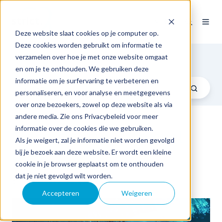
NL
Deze website slaat cookies op je computer op.
Deze cookies worden gebruikt om informatie te
Blog
verzamelen over hoe je met onze website omgaat
en om je te onthouden. We gebruiken deze
informatie om je surfervaring te verbeteren en
personaliseren, en voor analyse en meetgegevens
over onze bezoekers, zowel op deze website als via
andere media. Zie ons Privacybeleid voor meer
informatie over de cookies die we gebruiken.
Classificatie, effe snel
Als je weigert, zal je informatie niet worden gevolgd
doen?
bij je bezoek aan deze website. Er wordt een kleine
cookie in je browser geplaatst om te onthouden
dat je niet gevolgd wilt worden.
door
Strict
op do 13 aug 2015
Accepteren
Weigeren