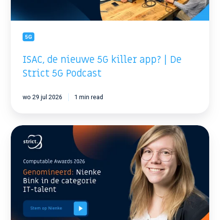
Strict
5G
Podcast
5G
ISAC, de nieuwe 5G killer app? | De
Strict 5G Podcast
wo 29 jul 2026
1 min read
Nienke
Bink
genomineerd
voor
Computable
Awards
2026