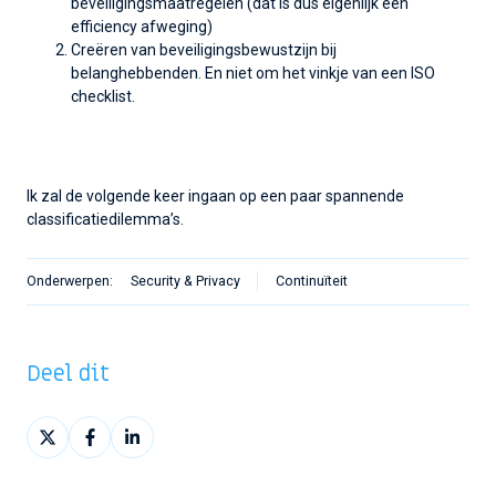
beveiligingsmaatregelen (dat is dus eigenlijk een
efficiency afweging)
Creëren van beveiligingsbewustzijn bij
belanghebbenden. En niet om het vinkje van een ISO
checklist.
Ik zal de volgende keer ingaan op een paar spannende
classificatiedilemma’s.
Onderwerpen:
Security & Privacy
Continuïteit
Deel dit
Deel
Deel
Deel
op
op
op
X
Facebook
LinkedIn