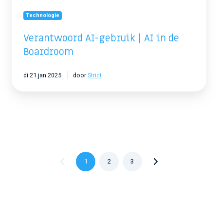
Technologie
Verantwoord AI-gebruik | AI in de
Boardroom
di 21 jan 2025
door
Strict
1
2
3