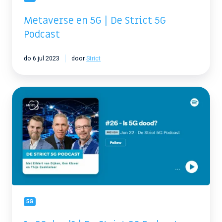
Metaverse en 5G | De Strict 5G
Podcast
do 6 jul 2023
door
Strict
Is
5G
dood?
|
De
Strict
5G
Podcast
5G