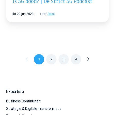
Is 5G dood? | De Strict 5G Podcast
do 22 jun 2023
door
Strict
1
2
3
4
Expertise
Business Continuïteit
Strategie & Digitale Transformatie