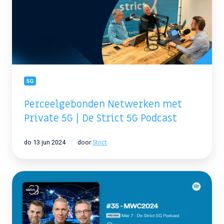
5G
|
De
Strict
5G
Podcast
5G
Perceelgebonden Netwerken met
Private 5G | De Strict 5G Podcast
do 13 jun 2024
door
Strict
Mobile
World
Congress
2024
|