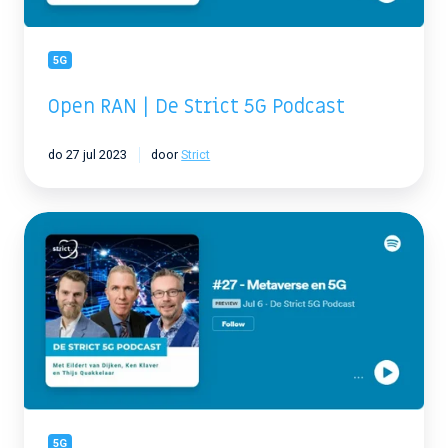
5G
Open RAN | De Strict 5G Podcast
do 27 jul 2023
door
Strict
Metaverse
en
5G
|
De
Strict
5G
Podcast
5G