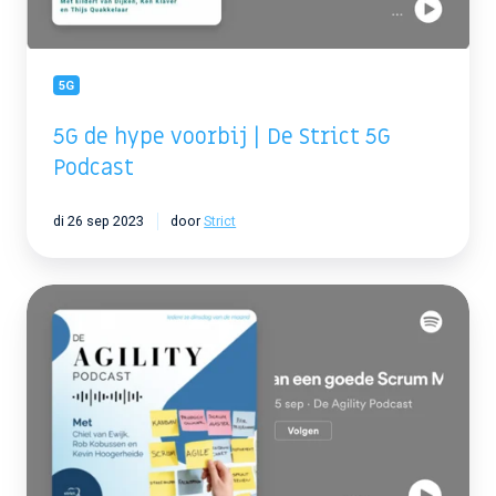
5G
Podcast
5G
5G de hype voorbij | De Strict 5G
Podcast
di 26 sep 2023
door
Strict
De
rol
van
een
goede
Scrum
Master
bij
het