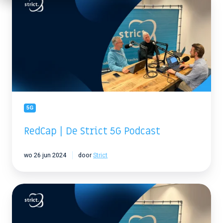
|
De
Strict
5G
Podcast
5G
RedCap | De Strict 5G Podcast
wo 26 jun 2024
door
Strict
Perceelgebonden
Netwerken
met
Private