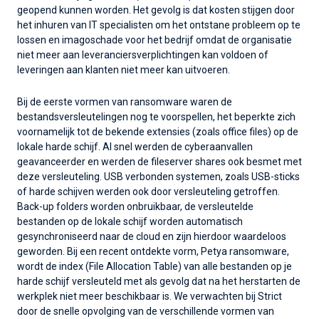
geopend kunnen worden. Het gevolg is dat kosten stijgen door
het inhuren van IT specialisten om het ontstane probleem op te
lossen en imagoschade voor het bedrijf omdat de organisatie
niet meer aan leveranciersverplichtingen kan voldoen of
leveringen aan klanten niet meer kan uitvoeren.
Bij de eerste vormen van ransomware waren de
bestandsversleutelingen nog te voorspellen, het beperkte zich
voornamelijk tot de bekende extensies (zoals office files) op de
lokale harde schijf. Al snel werden de cyberaanvallen
geavanceerder en werden de fileserver shares ook besmet met
deze versleuteling. USB verbonden systemen, zoals USB-sticks
of harde schijven werden ook door versleuteling getroffen.
Back-up folders worden onbruikbaar, de versleutelde
bestanden op de lokale schijf worden automatisch
gesynchroniseerd naar de cloud en zijn hierdoor waardeloos
geworden. Bij een recent ontdekte vorm, Petya ransomware,
wordt de index (File Allocation Table) van alle bestanden op je
harde schijf versleuteld met als gevolg dat na het herstarten de
werkplek niet meer beschikbaar is. We verwachten bij Strict
door de snelle opvolging van de verschillende vormen van