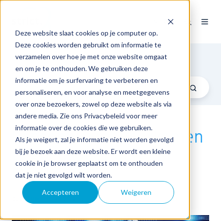
NL
Deze website slaat cookies op je computer op.
Deze cookies worden gebruikt om informatie te
Blog
verzamelen over hoe je met onze website omgaat
en om je te onthouden. We gebruiken deze
informatie om je surfervaring te verbeteren en
personaliseren, en voor analyse en meetgegevens
over onze bezoekers, zowel op deze website als via
andere media. Zie ons Privacybeleid voor meer
informatie over de cookies die we gebruiken.
Ransomware: voorkomen
Als je weigert, zal je informatie niet worden gevolgd
is goedkoper dan
bij je bezoek aan deze website. Er wordt een kleine
cookie in je browser geplaatst om te onthouden
overkomen
dat je niet gevolgd wilt worden.
Accepteren
Weigeren
door
Strict
op wo 20 apr 2016