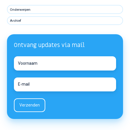
Onderwerpen
Archief
Ontvang updates via mail
Voornaam
Voornaam
E-
E-
mail
mail
*