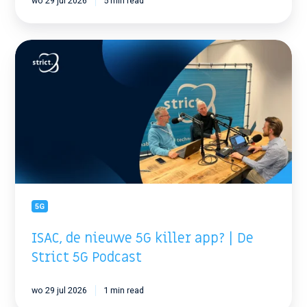
wo 29 jul 2026
5 min read
ISAC,
de
nieuwe
5G
killer
app?
|
De
Strict
5G
Podcast
5G
ISAC, de nieuwe 5G killer app? | De
Strict 5G Podcast
wo 29 jul 2026
1 min read