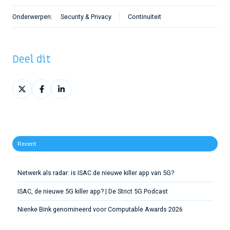
Onderwerpen:
Security & Privacy
Continuïteit
Deel dit
Deel
Deel
Deel
op
op
op
X
Facebook
LinkedIn
Recent
Netwerk als radar: is ISAC de nieuwe killer app van 5G?
ISAC, de nieuwe 5G killer app? | De Strict 5G Podcast
Nienke Bink genomineerd voor Computable Awards 2026