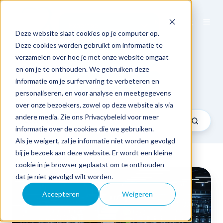
NL
Expertise
Deze website slaat cookies op je computer op.
Deze cookies worden gebruikt om informatie te
Sector
verzamelen over hoe je met onze website omgaat
en om je te onthouden. We gebruiken deze
informatie om je surfervaring te verbeteren en
Tech & Business talks
personaliseren, en voor analyse en meetgegevens
over onze bezoekers, zowel op deze website als via
andere media. Zie ons Privacybeleid voor meer
informatie over de cookies die we gebruiken.
Als je weigert, zal je informatie niet worden gevolgd
bij je bezoek aan deze website. Er wordt een kleine
cookie in je browser geplaatst om te onthouden
Waarom
dat je niet gevolgd wilt worden.
is
de
Accepteren
Weigeren
Upper-
6