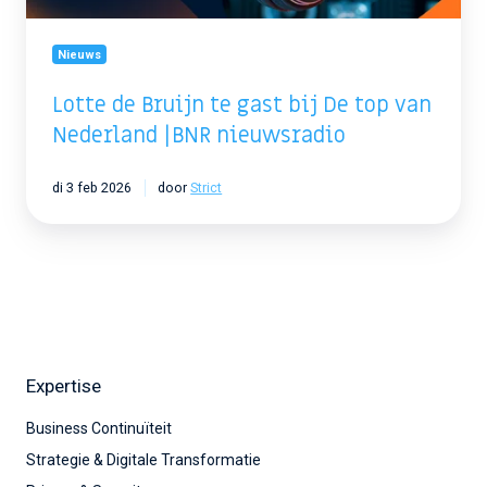
Nederland
|BNR
nieuwsradio
Nieuws
Lotte de Bruijn te gast bij De top van
Nederland |BNR nieuwsradio
di 3 feb 2026
door
Strict
Expertise
Business Continuïteit
Strategie & Digitale Transformatie