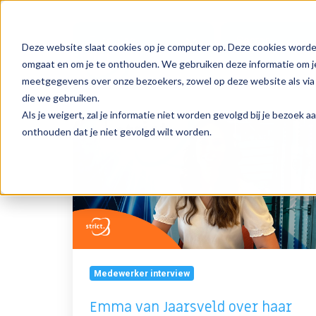
Papendorpseweg 99 Utrecht
088 55 55 800
Expertise
Sector
Deze website slaat cookies op je computer op. Deze cookies worde
omgaat en om je te onthouden. We gebruiken deze informatie om je
meetgegevens over onze bezoekers, zowel op deze website als via 
die we gebruiken.
Als je weigert, zal je informatie niet worden gevolgd bij je bezoek 
Emma
onthouden dat je niet gevolgd wilt worden.
van
Jaarsveld
over
haar
reis
naar
de
IT-
Medewerker interview
consultancy
Emma van Jaarsveld over haar