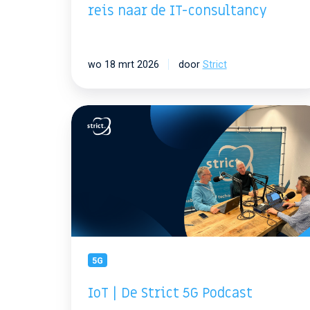
reis naar de IT-consultancy
wo 18 mrt 2026
door
Strict
IoT
|
De
Strict
5G
Podcast
5G
IoT | De Strict 5G Podcast