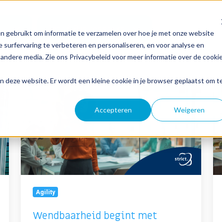
info@strict.nl
Tech & Business talks
n gebruikt om informatie te verzamelen over hoe je met onze website
Expertises
Sectoren
Inspiratie
 surfervaring te verbeteren en personaliseren, en voor analyse en
andere media. Zie ons Privacybeleid voor meer informatie over de cooki
aan deze website. Er wordt een kleine cookie in je browser geplaatst om t
Wendbaarheid
Al
begint
de
Accepteren
Weigeren
met
ka
sneller
va
leren,
hu
niet
is
met
sneller
produceren
Agility
Wendbaarheid begint met