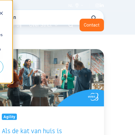
NL
Werken bij
Over Strict
Contact
es
e
s
t
n
is
Agility
Als de kat van huis is