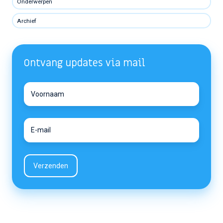
Onderwerpen
Archief
Ontvang updates via mail
Voornaam
Voornaam
E-
E-
mail
mail
*