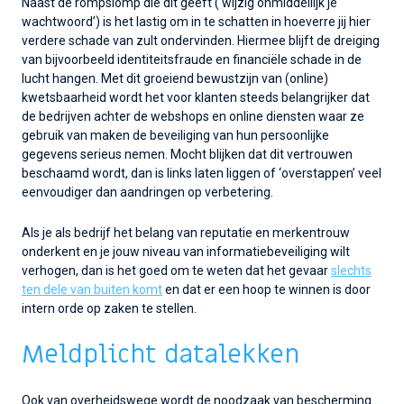
Naast de rompslomp die dit geeft (‘wijzig onmiddellijk je
wachtwoord’) is het lastig om in te schatten in hoeverre jij hier
verdere schade van zult ondervinden. Hiermee blijft de dreiging
van bijvoorbeeld identiteitsfraude en financiële schade in de
lucht hangen. Met dit groeiend bewustzijn van (online)
kwetsbaarheid wordt het voor klanten steeds belangrijker dat
de bedrijven achter de webshops en online diensten waar ze
gebruik van maken de beveiliging van hun persoonlijke
gegevens serieus nemen. Mocht blijken dat dit vertrouwen
beschaamd wordt, dan is links laten liggen of ‘overstappen’ veel
eenvoudiger dan aandringen op verbetering.
Als je als bedrijf het belang van reputatie en merkentrouw
onderkent en je jouw niveau van informatiebeveiliging wilt
verhogen, dan is het goed om te weten dat het gevaar
slechts
ten dele van buiten komt
en dat er een hoop te winnen is door
intern orde op zaken te stellen.
Meldplicht datalekken
Ook van overheidswege wordt de noodzaak van bescherming