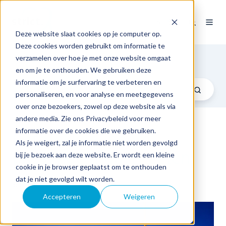
NL
Deze website slaat cookies op je computer op.
Deze cookies worden gebruikt om informatie te
Blog
verzamelen over hoe je met onze website omgaat
en om je te onthouden. We gebruiken deze
informatie om je surfervaring te verbeteren en
personaliseren, en voor analyse en meetgegevens
over onze bezoekers, zowel op deze website als via
andere media. Zie ons Privacybeleid voor meer
informatie over de cookies die we gebruiken.
Datalekken: neem
Als je weigert, zal je informatie niet worden gevolgd
passende maatregelen
bij je bezoek aan deze website. Er wordt een kleine
cookie in je browser geplaatst om te onthouden
dat je niet gevolgd wilt worden.
door
Strict
op wo 3 aug 2016
Accepteren
Weigeren