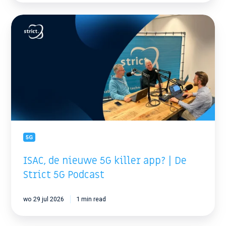
ISAC,
de
nieuwe
5G
killer
app?
|
De
Strict
5G
Podcast
5G
ISAC, de nieuwe 5G killer app? | De
Strict 5G Podcast
wo 29 jul 2026
1 min read