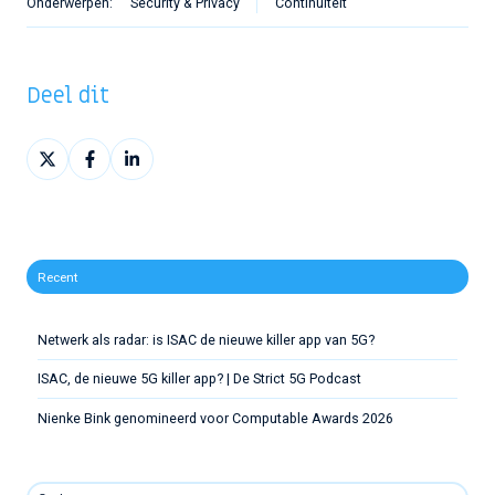
Onderwerpen:
Security & Privacy
Continuïteit
Deel dit
Deel
Deel
Deel
op
op
op
X
Facebook
LinkedIn
Recent
Netwerk als radar: is ISAC de nieuwe killer app van 5G?
ISAC, de nieuwe 5G killer app? | De Strict 5G Podcast
Nienke Bink genomineerd voor Computable Awards 2026