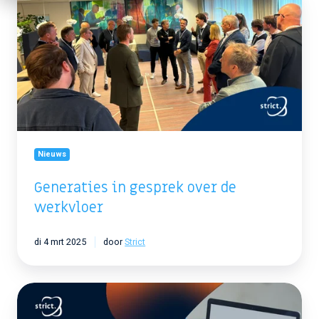
in
gesprek
over
de
werkvloer
Nieuws
Generaties in gesprek over de
werkvloer
di 4 mrt 2025
door
Strict
Persbericht:
Bedrijfsleven