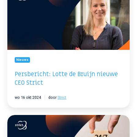
de
Bruijn
nieuwe
CEO
Strict
Nieuws
Persbericht: Lotte de Bruijn nieuwe
CEO Strict
wo 16 okt 2024
door
Strict
Persbericht:
Strict
ondersteunt