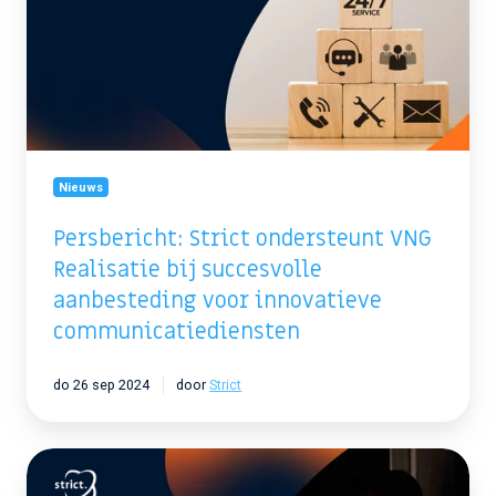
VNG
Realisatie
bij
succesvolle
aanbesteding
voor
innovatieve
communicatiediensten
Nieuws
Persbericht: Strict ondersteunt VNG
Realisatie bij succesvolle
aanbesteding voor innovatieve
communicatiediensten
do 26 sep 2024
door
Strict
Persbericht:
Meerderheid