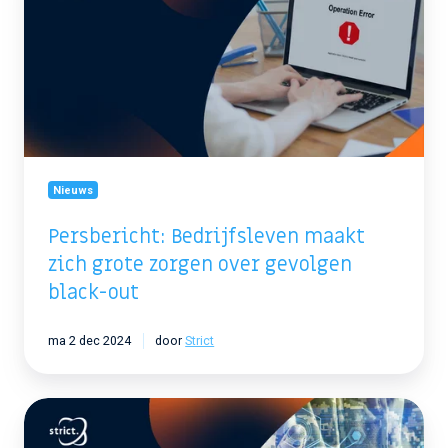
maakt
zich
grote
zorgen
over
gevolgen
black-
out
Nieuws
Persbericht: Bedrijfsleven maakt
zich grote zorgen over gevolgen
black-out
ma 2 dec 2024
door
Strict
Persbericht:
Strict