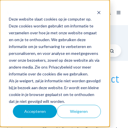
NL
Deze website slaat cookies op je computer op.
Deze cookies worden gebruikt om informatie te
Blog
verzamelen over hoe je met onze website omgaat
en om je te onthouden. We gebruiken deze
informatie om je surfervaring te verbeteren en
personaliseren, en voor analyse en meetgegevens
over onze bezoekers, zowel op deze website als via
andere media. Zie ons Privacybeleid voor meer
informatie over de cookies die we gebruiken.
6G frequenties | De Strict
Als je weigert, zal je informatie niet worden gevolgd
5G Podcast
bij je bezoek aan deze website. Er wordt een kleine
cookie in je browser geplaatst om te onthouden
dat je niet gevolgd wilt worden.
door
Strict
op di 2 dec 2025
Accepteren
Weigeren
Met de komst van 6G wordt gekeken naar nieuwe
frequentiebanden, omdat deze technologie nieuwe