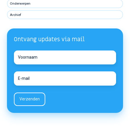
Onderwerpen
Archief
Ontvang updates via mail
Voornaam
Voornaam
E-
E-
mail
mail
*