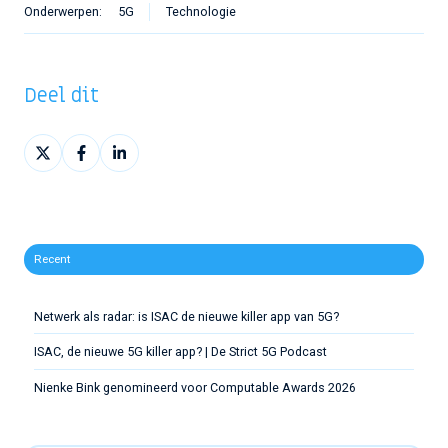
Onderwerpen:
5G
Technologie
Deel dit
Deel
Deel
Deel
op
op
op
X
Facebook
LinkedIn
Recent
Netwerk als radar: is ISAC de nieuwe killer app van 5G?
ISAC, de nieuwe 5G killer app? | De Strict 5G Podcast
Nienke Bink genomineerd voor Computable Awards 2026