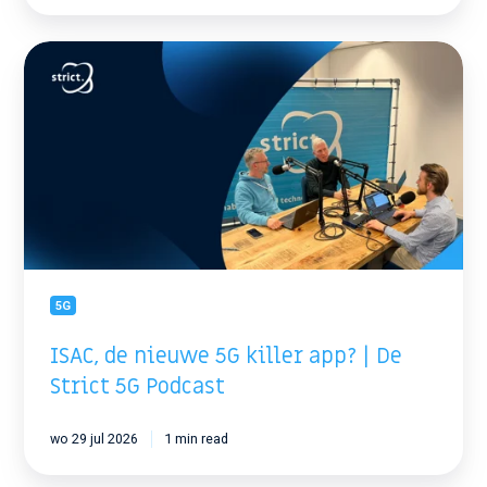
ISAC,
de
nieuwe
5G
killer
app?
|
De
Strict
5G
Podcast
5G
ISAC, de nieuwe 5G killer app? | De
Strict 5G Podcast
wo 29 jul 2026
1 min read