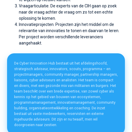
Vraagarticulatie. De experts van de CIH gaan op zoek
naar de vraag achter de vraag om zo tot een echte
oplossing te komen.
Innovatieprojecten. Projecten zijn het middel om de
relevantie van innovaties te tonen en daarvan te leren.
Per project worden verschillende leveranciers
aangehaakt.
De Cyber Innovation Hub bestaat uit het afdelingshoofd,
strategisch adviseur, innovators, scouts, programma – en
projectmanagers, community manager, partnership managers,
liaisons, cyber adviseurs en analisten. Het team is compact
en divers, met een gezonde mix van militairen en burgers. Het
team beschikt over een brede expertise, van zowel cyber als
kennis op het gebied van bouwen van ecosystemen,
programmamanagement, innovatiemanagement, community
building, organisatieontwikkeling en coaching. De inzet
bestaat uit vaste medewerkers, reservisten en externe
ingehuurde adviseurs. Dit zijn er nu twaalf, men wil
doorgroeien naar zestien.