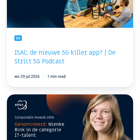
|
De
Strict
5G
Podcast
5G
ISAC, de nieuwe 5G killer app? | De
Strict 5G Podcast
wo 29 jul 2026
1 min read
Nienke
Bink
genomineerd
voor
Computable
Awards
2026