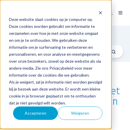
NL
Deze website slaat cookies op je computer op.
Deze cookies worden gebruikt om informatie te
Blog
verzamelen over hoe je met onze website omgaat
en om je te onthouden. We gebruiken deze
informatie om je surfervaring te verbeteren en
personaliseren, en voor analyse en meetgegevens
over onze bezoekers, zowel op deze website als via
andere media. Zie ons Privacybeleid voor meer
informatie over de cookies die we gebruiken.
Defensie ziet innovatie
Als je weigert, zal je informatie niet worden gevolgd
als een strategisch asset
bij je bezoek aan deze website. Er wordt een kleine
cookie in je browser geplaatst om te onthouden
met de Cyber Innovation
dat je niet gevolgd wilt worden.
Hub | Klantcase
Accepteren
Weigeren
door
Strict
op ma 25 nov 2024