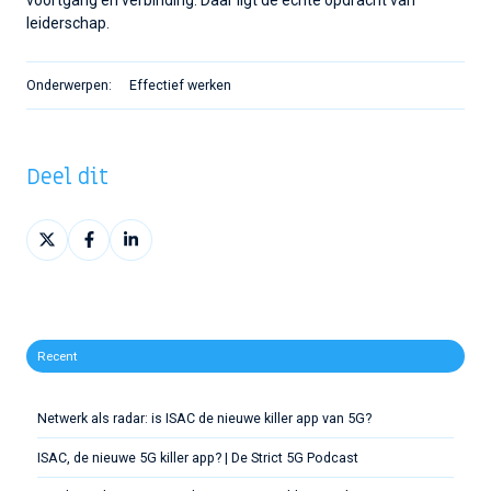
voortgang en verbinding. Daar ligt de echte opdracht van
leiderschap.
Onderwerpen:
Effectief werken
Deel dit
Deel
Deel
Deel
op
op
op
X
Facebook
LinkedIn
Recent
Netwerk als radar: is ISAC de nieuwe killer app van 5G?
ISAC, de nieuwe 5G killer app? | De Strict 5G Podcast