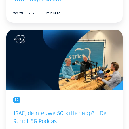
wo 29 jul 2026
5 min read
ISAC,
de
nieuwe
5G
killer
app?
|
De
Strict
5G
Podcast
5G
ISAC, de nieuwe 5G killer app? | De
Strict 5G Podcast