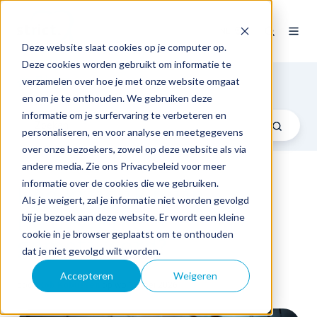
NL
Deze website slaat cookies op je computer op.
Deze cookies worden gebruikt om informatie te
Blog
verzamelen over hoe je met onze website omgaat
en om je te onthouden. We gebruiken deze
informatie om je surfervaring te verbeteren en
personaliseren, en voor analyse en meetgegevens
over onze bezoekers, zowel op deze website als via
andere media. Zie ons Privacybeleid voor meer
informatie over de cookies die we gebruiken.
Hoe krijg ik mijn
Als je weigert, zal je informatie niet worden gevolgd
medewerkers
bij je bezoek aan deze website. Er wordt een kleine
cookie in je browser geplaatst om te onthouden
gemotiveerd?
dat je niet gevolgd wilt worden.
Accepteren
Weigeren
door
Rob Kobussen
op wo 13 mei 2026