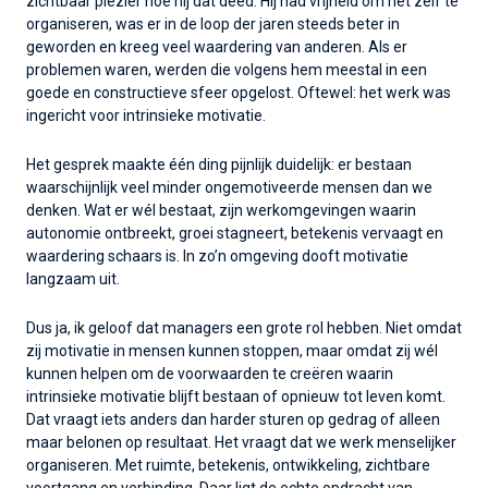
zichtbaar plezier hoe hij dat deed. Hij had vrijheid om het zelf te
organiseren, was er in de loop der jaren steeds beter in
geworden en kreeg veel waardering van anderen. Als er
problemen waren, werden die volgens hem meestal in een
goede en constructieve sfeer opgelost. Oftewel: het werk was
ingericht voor intrinsieke motivatie.
Het gesprek maakte één ding pijnlijk duidelijk: er bestaan
waarschijnlijk veel minder ongemotiveerde mensen dan we
denken. Wat er wél bestaat, zijn werkomgevingen waarin
autonomie ontbreekt, groei stagneert, betekenis vervaagt en
waardering schaars is. In zo’n omgeving dooft motivatie
langzaam uit.
Dus ja, ik geloof dat managers een grote rol hebben. Niet omdat
zij motivatie in mensen kunnen stoppen, maar omdat zij wél
kunnen helpen om de voorwaarden te creëren waarin
intrinsieke motivatie blijft bestaan of opnieuw tot leven komt.
Dat vraagt iets anders dan harder sturen op gedrag of alleen
maar belonen op resultaat. Het vraagt dat we werk menselijker
organiseren. Met ruimte, betekenis, ontwikkeling, zichtbare