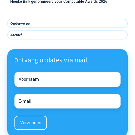
Nienke Bink genomineerd voor Computable Awards 2026
Onderwerpen
Archief
Ontvang updates via mail
Voornaam
Voornaam
E-
E-
mail
mail
*