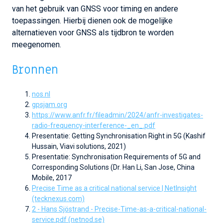
van het gebruik van GNSS voor timing en andere
toepassingen. Hierbij dienen ook de mogelijke
alternatieven voor GNSS als tijdbron te worden
meegenomen.
Bronnen
nos.nl
gpsjam.org
https://www.anfr.fr/fileadmin/2024/anfr-investigates-
radio-frequency-interference-_en_.pdf
Presentatie: Getting Synchronisation Right in 5G (Kashif
Hussain, Viavi solutions, 2021)
Presentatie: Synchronisation Requirements of 5G and
Corresponding Solutions (Dr. Han Li, San Jose, China
Mobile, 2017
Precise Time as a critical national service | NetInsight
(tecknexus.com)
2 - Hans Sjöstrand - Precise-Time-as-a-critical-national-
service.pdf (netnod.se)