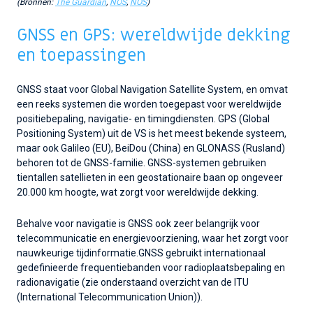
(Bronnen:
The Guardian
,
NOS
,
N
OS
)
GNSS en GPS: wereldwijde dekking
en toepassingen
GNSS staat voor Global Navigation Satellite System, en omvat
een reeks systemen die worden toegepast voor wereldwijde
positiebepaling, navigatie- en timingdiensten. GPS (Global
Positioning System) uit de VS is het meest bekende systeem,
maar ook Galileo (EU), BeiDou (China) en GLONASS (Rusland)
behoren tot de GNSS-familie. GNSS-systemen gebruiken
tientallen satellieten in een geostationaire baan op ongeveer
20.000 km hoogte, wat zorgt voor wereldwijde dekking.
Behalve voor navigatie is GNSS ook zeer belangrijk voor
telecommunicatie en energievoorziening, waar het zorgt voor
nauwkeurige tijdinformatie.GNSS gebruikt internationaal
gedefinieerde frequentiebanden voor radioplaatsbepaling en
radionavigatie (zie onderstaand overzicht van de ITU
(International Telecommunication Union)).