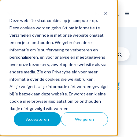
NL
Deze website slaat cookies op je computer op.
Deze cookies worden gebruikt om informatie te
Blog
verzamelen over hoe je met onze website omgaat
en om je te onthouden. We gebruiken deze
informatie om je surfervaring te verbeteren en
personaliseren, en voor analyse en meetgegevens
over onze bezoekers, zowel op deze website als via
andere media. Zie ons Privacybeleid voor meer
informatie over de cookies die we gebruiken.
Inzicht in GPS-jamming
Als je weigert, zal je informatie niet worden gevolgd
en -spoofing:
bij je bezoek aan deze website. Er wordt een kleine
cookie in je browser geplaatst om te onthouden
toepassingen, gevolgen
dat je niet gevolgd wilt worden.
en maatregelen
Accepteren
Weigeren
door
Strict
op do 25 jul 2024