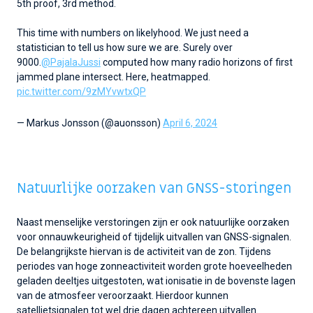
5th proof, 3rd method.
This time with numbers on likelyhood. We just need a
statistician to tell us how sure we are. Surely over
9000.
@PajalaJussi
computed how many radio horizons of first
jammed plane intersect. Here, heatmapped.
pic.twitter.com/9zMYvwtxQP
— Markus Jonsson (@auonsson)
April 6, 2024
Natuurlijke oorzaken van GNSS-storingen
Naast menselijke verstoringen zijn er ook natuurlijke oorzaken
voor onnauwkeurigheid of tijdelijk uitvallen van GNSS-signalen.
De belangrijkste hiervan is de activiteit van de zon. Tijdens
periodes van hoge zonneactiviteit worden grote hoeveelheden
geladen deeltjes uitgestoten, wat ionisatie in de bovenste lagen
van de atmosfeer veroorzaakt. Hierdoor kunnen
satellietsignalen tot wel drie dagen achtereen uitvallen.