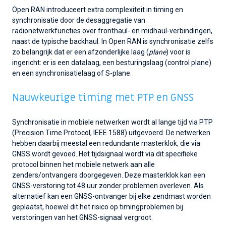
Open RAN introduceert extra complexiteit in timing en
synchronisatie door de desaggregatie van
radionetwerkfuncties over fronthaul- en midhaul-verbindingen,
naast de typische backhaul. In Open RAN is synchronisatie zelfs
zo belangrijk dat er een afzonderlijke laag (
plane
) voor is
ingericht: er is een datalaag, een besturingslaag (control plane)
en een synchronisatielaag of S-plane.
Nauwkeurige timing met PTP en GNSS
Synchronisatie in mobiele netwerken wordt al lange tijd via PTP
(Precision Time Protocol, IEEE 1588) uitgevoerd. De netwerken
hebben daarbij meestal een redundante masterklok, die via
GNSS wordt gevoed. Het tijdsignaal wordt via dit specifieke
protocol binnen het mobiele netwerk aan alle
zenders/ontvangers doorgegeven. Deze masterklok kan een
GNSS-verstoring tot 48 uur zonder problemen overleven. Als
alternatief kan een GNSS-ontvanger bij elke zendmast worden
geplaatst, hoewel dit het risico op timingproblemen bij
verstoringen van het GNSS-signaal vergroot.