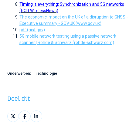
Timing is everything: Synchronization and 5G networks
(RCR WirelessNews)
The economic impact on the UK of a disruption to GNSS -
Executive summary - GOV.UK (www.gov.uk)
pdf (nist.gov)
5G mobile network testing using a passive network
scanner | Rohde & Schwarz (rohde-schwarz.com)
Onderwerpen:
Technologie
Deel dit
Deel
Deel
Deel
op
op
op
X
Facebook
LinkedIn