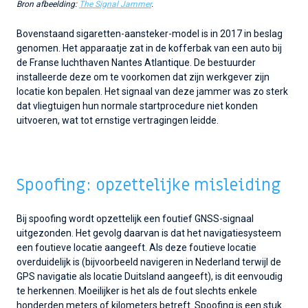
Bron afbeelding:
The Signal Jammer
.
Bovenstaand sigaretten-aansteker-model is in 2017 in beslag
genomen. Het apparaatje zat in de kofferbak van een auto bij
de Franse luchthaven Nantes Atlantique. De bestuurder
installeerde deze om te voorkomen dat zijn werkgever zijn
locatie kon bepalen. Het signaal van deze jammer was zo sterk
dat vliegtuigen hun normale startprocedure niet konden
uitvoeren, wat tot ernstige vertragingen leidde.
Spoofing: opzettelijke misleiding
Bij spoofing wordt opzettelijk een foutief GNSS-signaal
uitgezonden. Het gevolg daarvan is dat het navigatiesysteem
een foutieve locatie aangeeft. Als deze foutieve locatie
overduidelijk is (bijvoorbeeld navigeren in Nederland terwijl de
GPS navigatie als locatie Duitsland aangeeft), is dit eenvoudig
te herkennen. Moeilijker is het als de fout slechts enkele
honderden meters of kilometers betreft. Spoofing is een stuk