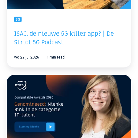
5G
Podcast
5G
ISAC, de nieuwe 5G killer app? | De
Strict 5G Podcast
wo 29 jul 2026
1 min read
Nienke
Bink
genomineerd
voor
Computable
Awards
2026