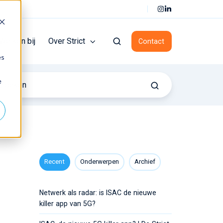
NL
Werken bij
Over Strict
Contact
es
e
Recent
Onderwerpen
Archief
Netwerk als radar: is ISAC de nieuwe
killer app van 5G?