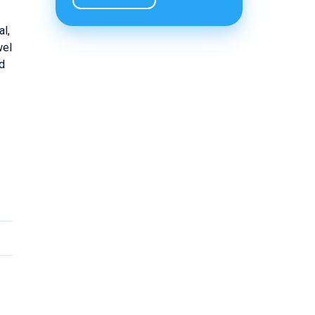
l,
wel
ed
p