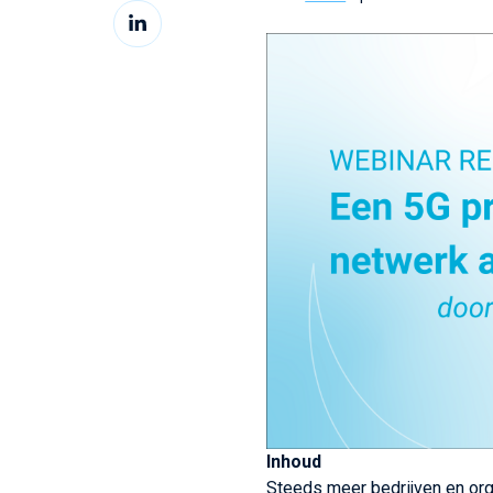
Deel
Facebook
op
LinkedIn
Inhoud
Steeds meer bedrijven en org