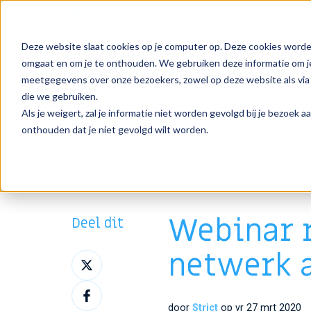
Lange Dreef 11-f Vianen
088 55 55 800
Deze website slaat cookies op je computer op. Deze cookies worde
omgaat en om je te onthouden. We gebruiken deze informatie om je
meetgegevens over onze bezoekers, zowel op deze website als via 
die we gebruiken.
Blog
Als je weigert, zal je informatie niet worden gevolgd bij je bezoek 
onthouden dat je niet gevolgd wilt worden.
Webinar r
Deel dit
netwerk a
Deel
op
Deel
X
op
door
Strict
op vr 27 mrt 2020