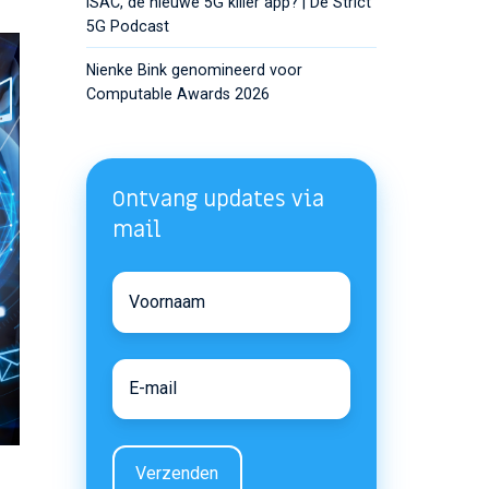
ISAC, de nieuwe 5G killer app? | De Strict
5G Podcast
Nienke Bink genomineerd voor
Computable Awards 2026
Ontvang updates via
mail
Voornaam
Voornaam
E-
E-
mail
mail
*