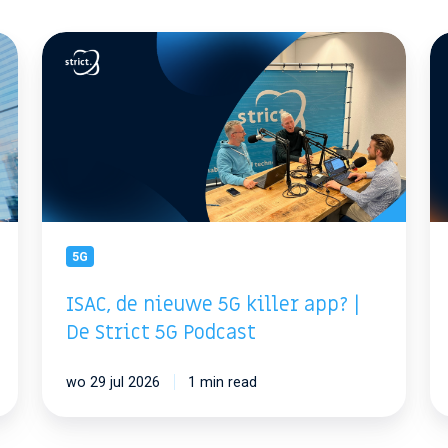
ISAC,
Ni
de
Bi
nieuwe
ge
5G
vo
killer
Co
app?
Aw
|
20
De
Strict
5G
5G
Podcast
ISAC, de nieuwe 5G killer app? |
De Strict 5G Podcast
wo 29 jul 2026
1 min read