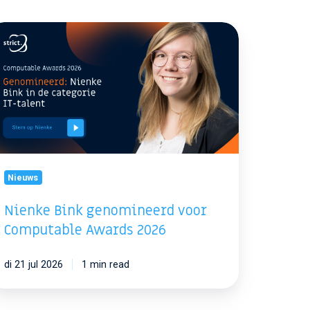
enke
nk
nomineerd
or
mputable
ards
26
Nieuws
Nienke Bink genomineerd voor
Computable Awards 2026
di 21 jul 2026
1 min read