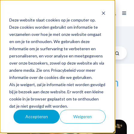
NL
Deze website slaat cookies op je computer op.
Deze cookies worden gebruikt om informatie te
Blog
verzamelen over hoe je met onze website omgaat
en om je te onthouden. We gebruiken deze
informatie om je surfervaring te verbeteren en
personaliseren, en voor analyse en meetgegevens
over onze bezoekers, zowel op deze website als via
andere media. Zie ons Privacybeleid voor meer
informatie over de cookies die we gebruiken.
Wordt 2026 het jaar van
Als je weigert, zal je informatie niet worden gevolgd
5G-Slicing?
bij je bezoek aan deze website. Er wordt een kleine
cookie in je browser geplaatst om te onthouden
dat je niet gevolgd wilt worden.
door
Eildert van Dijken
op di 20 jan 2026
Accepteren
Weigeren