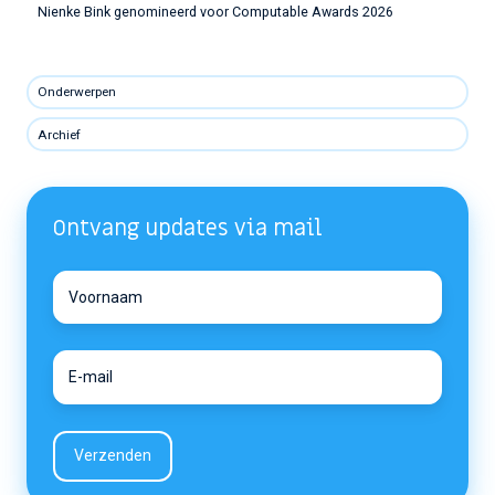
Nienke Bink genomineerd voor Computable Awards 2026
Onderwerpen
Archief
Ontvang updates via mail
Voornaam
Voornaam
E-
E-
mail
mail
*