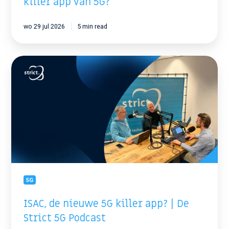
killer app van 5G?
wo 29 jul 2026
5 min read
ISAC,
de
nieuwe
5G
killer
app?
|
De
Strict
5G
Podcast
5G
ISAC, de nieuwe 5G killer app? | De
Strict 5G Podcast