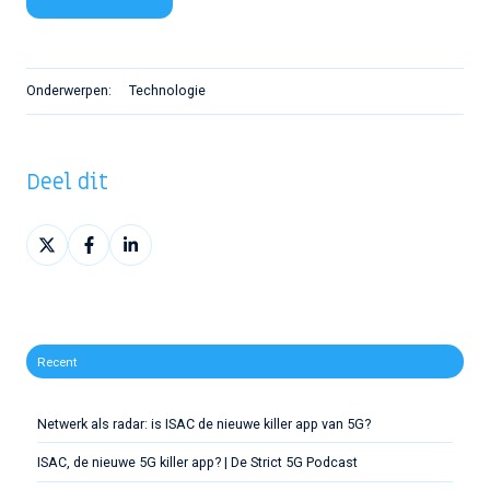
Onderwerpen:
Technologie
Deel dit
Deel
Deel
Deel
op
op
op
X
Facebook
LinkedIn
Recent
Netwerk als radar: is ISAC de nieuwe killer app van 5G?
ISAC, de nieuwe 5G killer app? | De Strict 5G Podcast