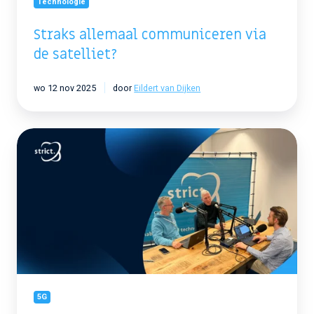
Technologie
Straks allemaal communiceren via
de satelliet?
wo 12 nov 2025
door
Eildert van Dijken
Kwetsbaarheid
|
De
Strict
5G
Podcast
5G