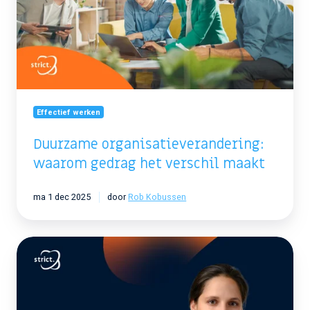
het
verschil
maakt
Effectief werken
Duurzame organisatieverandering:
waarom gedrag het verschil maakt
ma 1 dec 2025
door
Rob Kobussen
Persbericht:
Strict
verwelkomt
Marly
Suur